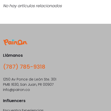
No hay artículos relacionados
Llámanos
(787) 785-9318
1250 Av Ponce de León Ste. 301
PMB 1630, San Juan, PR 00907
info@pairon.co
Influencers
Encuentra Experiencias