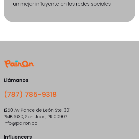
un mejor influyente en las redes sociales
Llámanos
(787) 785-9318
1250 Av Ponce de León Ste. 301
PMB 1630, San Juan, PR 00907
info@pairon.co
Influencers