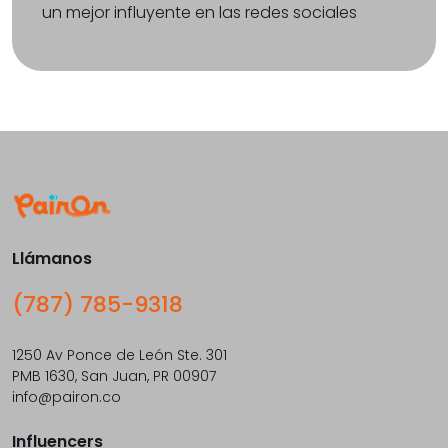
un mejor influyente en las redes sociales
Llámanos
(787) 785-9318
1250 Av Ponce de León Ste. 301
PMB 1630, San Juan, PR 00907
info@pairon.co
Influencers