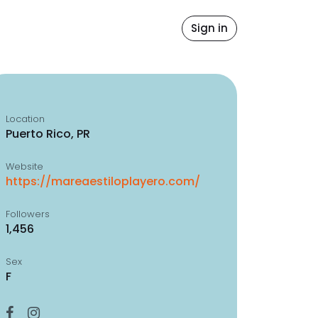
Sign in
Location
Puerto Rico, PR
Website
https://mareaestiloplayero.com/
Followers
1,456
Sex
F