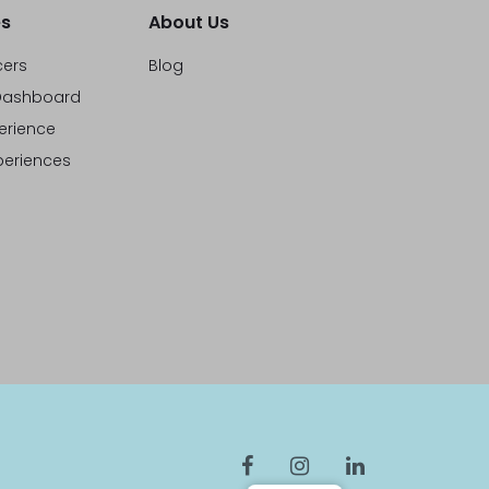
s
About Us
cers
Blog
ashboard
erience
eriences