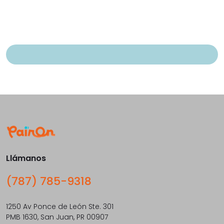
Llámanos
(787) 785-9318
1250 Av Ponce de León Ste. 301
PMB 1630, San Juan, PR 00907