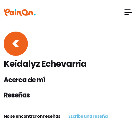
<
Keidalyz Echevarria
Acerca de mí
Reseñas
No se encontraron reseñas
Escribe una reseña